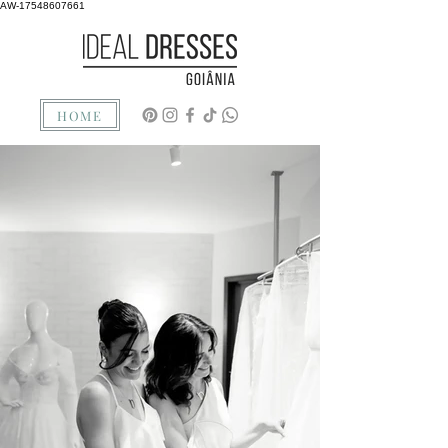
AW-17548607661
HOME