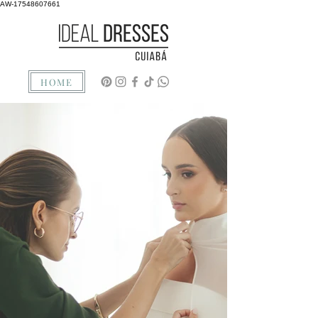
AW-17548607661
HOME